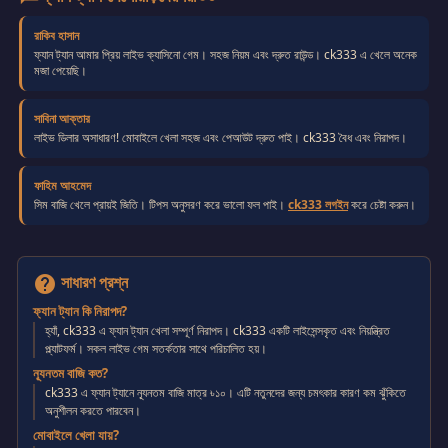
রাকিব হাসান
ফ্যান ট্যান আমার প্রিয় লাইভ ক্যাসিনো গেম। সহজ নিয়ম এবং দ্রুত রাউন্ড। ck333 এ খেলে অনেক
মজা পেয়েছি।
সাবিনা আক্তার
লাইভ ডিলার অসাধারণ! মোবাইলে খেলা সহজ এবং পেআউট দ্রুত পাই। ck333 বৈধ এবং নিরাপদ।
ফাহিম আহমেদ
সিম বাজি খেলে প্রায়ই জিতি। টিপস অনুসরণ করে ভালো ফল পাই।
ck333 লগইন
করে চেষ্টা করুন।
সাধারণ প্রশ্ন
help
ফ্যান ট্যান কি নিরাপদ?
হ্যাঁ, ck333 এ ফ্যান ট্যান খেলা সম্পূর্ণ নিরাপদ। ck333 একটি লাইসেন্সকৃত এবং নিয়ন্ত্রিত
প্ল্যাটফর্ম। সকল লাইভ গেম সতর্কতার সাথে পরিচালিত হয়।
ন্যূনতম বাজি কত?
ck333 এ ফ্যান ট্যানে ন্যূনতম বাজি মাত্র ৳১০। এটি নতুনদের জন্য চমৎকার কারণ কম ঝুঁকিতে
অনুশীলন করতে পারবেন।
মোবাইলে খেলা যায়?