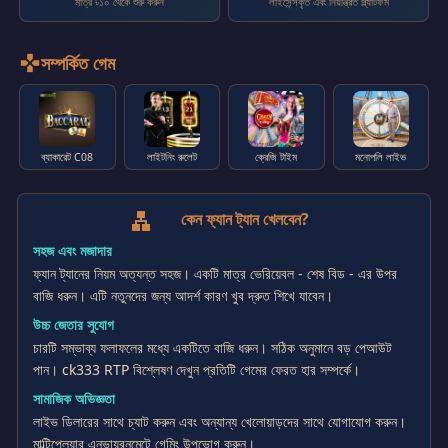
মাত্র ৳১০ থেকে শুরু করুন
লাইসেন্সকৃত এবং নিয়ন্ত্রিত প্ল্যাটফর্ম
সম্পর্কিত গেম
games
ব্যাকারেট C08
লাইটনিং রুলেট
ক্রেজি টাইম
মনোপলি লাইভ
কেন ফ্যান ট্যান খেলবেন?
why_lang
সহজ এবং মজাদার
ফ্যান ট্যানের নিয়ম অত্যন্ত সহজ। একটি মাত্র ভেরিয়েবল - শেষ বিড - এর উপর
বাজি ধরুন। এটি নতুনদের জন্য আদর্শ কারণ খুব দ্রুত শিখে যাবেন।
উচ্চ জেতার সুযোগ
চারটি সম্ভাব্য ফলাফলের মধ্যে একটিতে বাজি ধরুন। সঠিক অনুমানে বড় পেআউট
পান। ck333 RTP বিশ্লেষণ দেখুন প্রতিটি গেমের ফেরত হার সম্পর্কে।
সামাজিক অভিজ্ঞতা
লাইভ ডিলারের সাথে চ্যাট করুন এবং অন্যান্য খেলোয়াড়দের সাথে যোগাযোগ করুন।
মাল্টিপ্লেয়ার এনভায়রনমেন্টে গেমিং উপভোগ করুন।