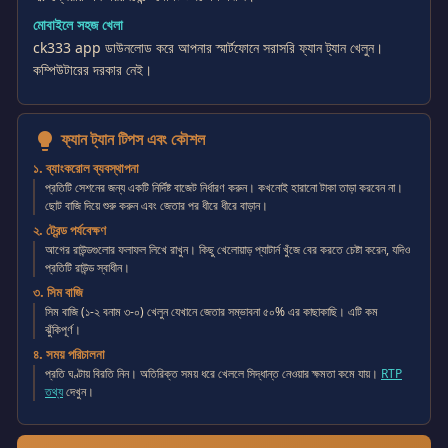
মোবাইলে সহজ খেলা
ck333 app ডাউনলোড করে আপনার স্মার্টফোনে সরাসরি ফ্যান ট্যান খেলুন।
কম্পিউটারের দরকার নেই।
ফ্যান ট্যান টিপস এবং কৌশল
lightbulb
১. ব্যাংকরোল ব্যবস্থাপনা
প্রতিটি সেশনের জন্য একটি নির্দিষ্ট বাজেট নির্ধারণ করুন। কখনোই হারানো টাকা তাড়া করবেন না।
ছোট বাজি দিয়ে শুরু করুন এবং জেতার পর ধীরে ধীরে বাড়ান।
২. ট্রেন্ড পর্যবেক্ষণ
আগের রাউন্ডগুলোর ফলাফল লিখে রাখুন। কিছু খেলোয়াড় প্যাটার্ন খুঁজে বের করতে চেষ্টা করেন, যদিও
প্রতিটি রাউন্ড স্বাধীন।
৩. সিম বাজি
সিম বাজি (১-২ বনাম ৩-০) খেলুন যেখানে জেতার সম্ভাবনা ৫০% এর কাছাকাছি। এটি কম
ঝুঁকিপূর্ণ।
৪. সময় পরিচালনা
প্রতি ঘণ্টায় বিরতি নিন। অতিরিক্ত সময় ধরে খেললে সিদ্ধান্ত নেওয়ার ক্ষমতা কমে যায়।
RTP
তথ্য
দেখুন।