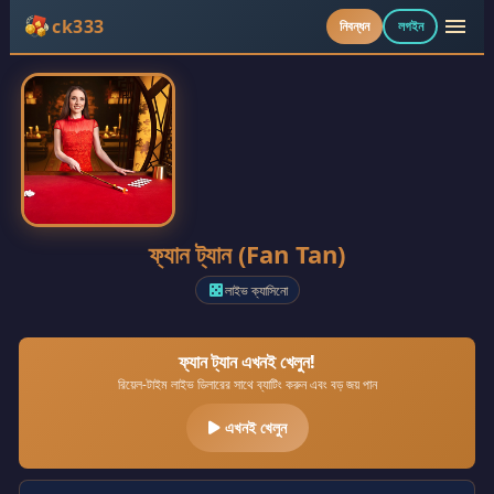
menu
ck333
নিবন্ধন
লগইন
ফ্যান ট্যান (Fan Tan)
লাইভ ক্যাসিনো
casino
ফ্যান ট্যান এখনই খেলুন!
রিয়েল-টাইম লাইভ ডিলারের সাথে ব্যাটিং করুন এবং বড় জয় পান
এখনই খেলুন