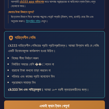
অবশ্যই!
ck333 app ডাউনলোড
করে আপনার অ্যান্ড্রয়েড বা আইফোনে ফ্যান ট্যান খেলুন
যেকোনো সময়।
জেতার টাকা কিভাবে তুলব?
উত্তোলন বিভাগে গিয়ে আপনার পছন্দের পেমেন্ট পদ্ধতি (বিকাশ, নগদ, রকেট) বেছে নিন এবং
অনুরোধ করুন।
বিস্তারিত গাইড
দেখুন।
দায়িত্বশীল গেমিং
health_and_safety
ck333 দায়িত্বশীল গেমিংয়ের প্রতি প্রতিশ্রুতিবদ্ধ। আমরা বিশ্বাস করি যে গেমিং
একটি বিনোদনমূলক কার্যকলাপ হওয়া উচিত।
নিজের সীমা নির্ধারণ করুন
নির্ধারিত সময়ের বেশি ��েলবেন না
হারানো টাকা কখনো তাড়া করবেন না
পরিবার এবং কাজের প্রতি মনোযোগ দিন
প্রয়োজনে সাহায্য নিন
ck333 বৈধ এবং লাইসেন্সকৃত।
আমরা ১৮+ বয়সী ব্যবহারকারীদের জন্য।
এখনই ফ্যান ট্যান খেলুন!