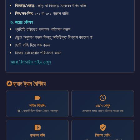
বিজোড়/জোড়:
জোড় বা বিজোড় নম্বরের উপর বাজি
সিম/নন-সিম:
১-২ বা ৩-০ গ্রুপে বাজি
৩. জয়ের কৌশল
প্রতিটি রাউন্ডের ফলাফল পর্যবেক্ষণ করুন
ট্রেন্ড অনুসরণ করুন কিন্তু অতিরিক্ত বিশ্বাস করবেন না
ছোট বাজি দিয়ে শুরু করুন
নিজের ব্যাংকরোল পরিচালনা করুন
আরো বিস্তারিত গাইড দেখুন
ফ্যান ট্যান বৈশিষ্ট্য
stars
videocam
schedule
লাইভ স্ট্রিমিং
২৪/৭ খেলুন
HD কোয়ালিটিতে রিয়েল-টাইম গেমপ্লে
যেকোনো সময় লাইভ ডিলার পাওয়া যায়
account_balance_wallet
verified_user
ন্যূনতম বাজি
নিরাপদ গেমিং