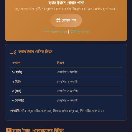
ফ্যান ট্যানে বোনাস পান!
নতুন সদস্যদের জন্য বিশেষ স্বাগত বোনাস। এখনই নিবন্ধন করুন এবং বোনাস ক্লেম করুন।
বোনাস পান
সকল প্রমোশন দেখুন
|
VIP সুবিধা জানুন
ফ্যান ট্যান বেসিক নিয়ম
rule
ফলাফল
বিবরণ
১ (ইয়াট)
শেষ বিড ১ অবশিষ্ট
২ (ইউ)
শেষ বিড ২ অবশিষ্ট
৩ (সাম)
শেষ বিড ৩ অবশিষ্ট
০ (মাস্টার)
শেষ বিড ০ অবশিষ্ট
পেআউট:
সঠিক নম্বর বাজির জন্য ৩:১, বিজোড় বাজির জন্য ১:১, সিম বাজির জন্য ১:১।
ফ্যান ট্যান খেলোয়াড়দের রিভিউ
reviews