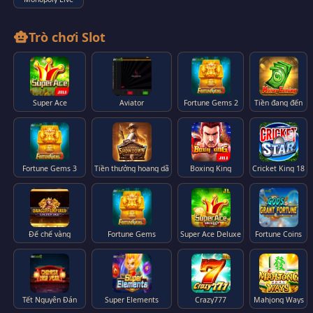
Trò chơi Slot
smart_toy
Super Ace
Aviator
Fortune Gems 2
Tiền đang đến
Fortune Gems 3
Tiền thưởng hoang dã
Boxing King
Cricket King 18
Đế chế vàng
Fortune Gems
Super Ace Deluxe
Fortune Coins
Tết Nguyên Đán
Super Elements
Crazy777
Mahjong Ways