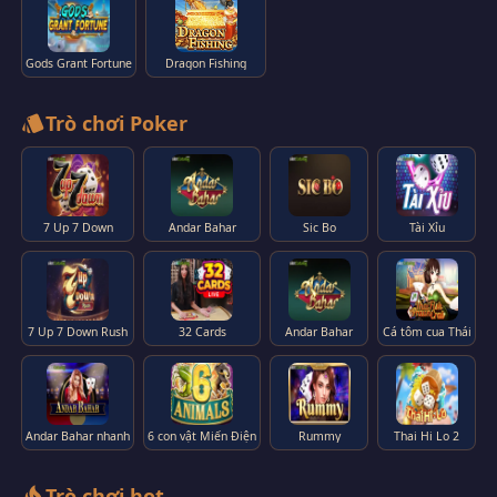
Gods Grant Fortune
Dragon Fishing
Trò chơi Poker
style
7 Up 7 Down
Andar Bahar
Sic Bo
Tài Xỉu
7 Up 7 Down Rush
32 Cards
Andar Bahar
Cá tôm cua Thái
Andar Bahar nhanh
6 con vật Miến Điện
Rummy
Thai Hi Lo 2
Trò chơi hot
local_fire_department