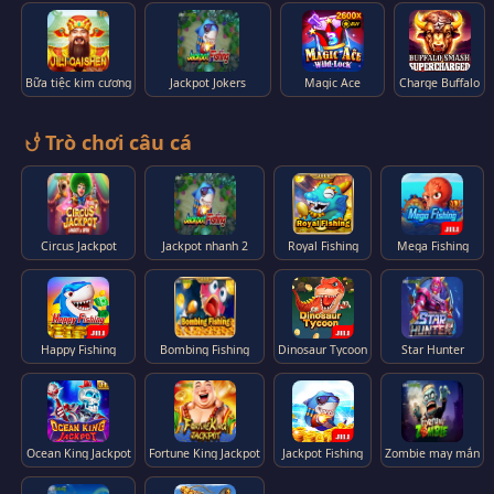
Bữa tiệc kim cương
Jackpot Jokers
Magic Ace
Charge Buffalo
Trò chơi câu cá
phishing
Circus Jackpot
Jackpot nhanh 2
Royal Fishing
Mega Fishing
Happy Fishing
Bombing Fishing
Dinosaur Tycoon
Star Hunter
Ocean King Jackpot
Fortune King Jackpot
Jackpot Fishing
Zombie may mắn