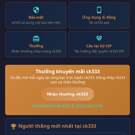
security
phone_android
Bảo mật
Ứng dụng di động
ck333 sử dụng mã hóa tiên tiến
Tải ck333 apk
card_giftcard
diamond
Thưởng
Câu lạc bộ VIP
Nhận thưởng chào mừng ck333
Tận hưởng đặc quyền ck333 VIP
Thưởng khuyến mãi ck333
Ưu đãi mới mỗi ngày tại sòng bạc trực tuyến ck333. Đăng nhập ck333
com và nhận thưởng!
Nhận thưởng ck333
Xem khuyến mãi ck333
|
Chơi Crazy Time
Người thắng mới nhất tại ck333
emoji_events