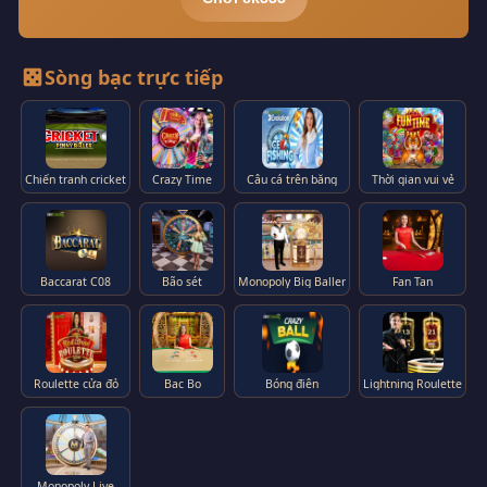
Sòng bạc trực tiếp
casino
Chiến tranh cricket
Crazy Time
Câu cá trên băng
Thời gian vui vẻ
Baccarat C08
Bão sét
Monopoly Big Baller
Fan Tan
Roulette cửa đỏ
Bac Bo
Bóng điên
Lightning Roulette
Monopoly Live